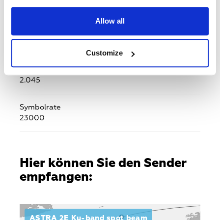
H
Allow all
Frequenz (MHz)
10773
Customize
Transponder
2.045
Symbolrate
23000
Hier können Sie den Sender
empfangen:
ASTRA 2E Ku-band spot beam