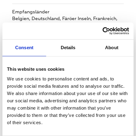
Empfangsländer
Belgien,
Deutschland,
Färöer Inseln,
Frankreich,
Guernsey,
Irland,
Isle of Man,
Jersey,
Luxemburg,
Niederlande,
Großbritannien
Consent
Details
About
Zielmärkte
Belgien,
Deutschland,
Färöer Inseln,
Frankreich,
Guernsey,
Irland,
Isle of Man,
Jersey,
Luxemburg,
This website uses cookies
Niederlande,
Großbritannien
We use cookies to personalise content and ads, to
Standard
provide social media features and to analyse our traffic.
DVB-S2
We also share information about your use of our site with
our social media, advertising and analytics partners who
may combine it with other information that you’ve
Verschlüsselungssystem
provided to them or that they’ve collected from your use
None
of their services.
Polarisation