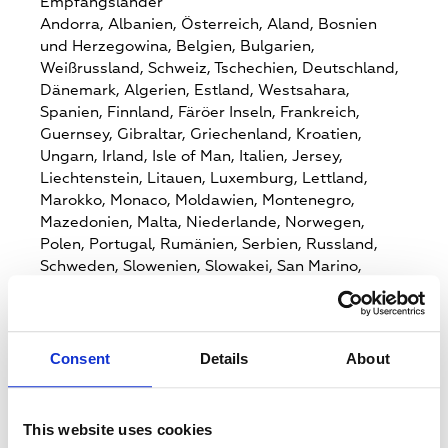
Empfangsländer
Andorra,
Albanien,
Österreich,
Aland,
Bosnien
und Herzegowina,
Belgien,
Bulgarien,
Weißrussland,
Schweiz,
Tschechien,
Deutschland,
Dänemark,
Algerien,
Estland,
Westsahara,
Spanien,
Finnland,
Färöer Inseln,
Frankreich,
Guernsey,
Gibraltar,
Griechenland,
Kroatien,
Ungarn,
Irland,
Isle of Man,
Italien,
Jersey,
Liechtenstein,
Litauen,
Luxemburg,
Lettland,
Marokko,
Monaco,
Moldawien,
Montenegro,
Mazedonien,
Malta,
Niederlande,
Norwegen,
Polen,
Portugal,
Rumänien,
Serbien,
Russland,
Schweden,
Slowenien,
Slowakei,
San Marino,
Tunesien,
Ukraine,
Großbritannien,
Vatikanstadt
Zielmärkte
Consent
Details
About
Andorra,
Albanien,
Österreich,
Aland,
Bosnien
und Herzegowina,
Belgien,
Bulgarien,
Weißrussland,
Schweiz,
Tschechien,
Deutschland,
This website uses cookies
Dänemark,
Algerien,
Estland,
Westsahara,