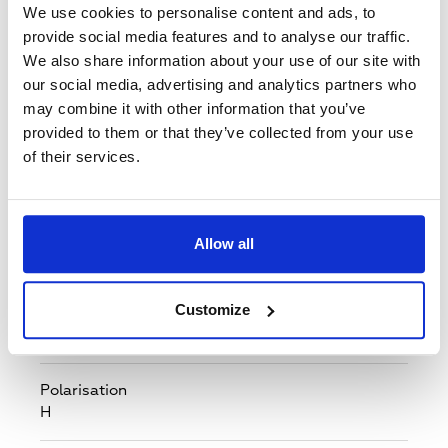
Spanien,
Finnland,
Färöer Inseln,
Frankreich,
We use cookies to personalise content and ads, to
Guernsey,
Gibraltar,
Griechenland,
Kroatien,
provide social media features and to analyse our traffic.
Ungarn,
Irland,
Isle of Man,
Italien,
Jersey,
We also share information about your use of our site with
Liechtenstein,
Litauen,
Luxemburg,
Lettland,
our social media, advertising and analytics partners who
Marokko,
Monaco,
Moldawien,
Montenegro,
may combine it with other information that you’ve
Mazedonien,
Malta,
Niederlande,
Norwegen,
provided to them or that they’ve collected from your use
Polen,
Portugal,
Rumänien,
Serbien,
Russland,
of their services.
Schweden,
Slowenien,
Slowakei,
San Marino,
Tunesien,
Ukraine,
Großbritannien,
Vatikanstadt
Standard
Allow all
DVB-S2
Customize
Verschlüsselungssystem
None
Polarisation
H