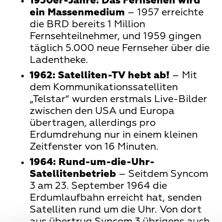
1950er-Jahre:
Das Fernsehen wird
ein Massenmedium
– 1957 erreichte
die BRD bereits 1 Million
Fernsehteilnehmer, und 1959 gingen
täglich 5.000 neue Fernseher über die
Ladentheke.
1962:
Satelliten-TV hebt ab!
– Mit
dem Kommunikationssatelliten
„Telstar“ wurden erstmals Live-Bilder
zwischen den USA und Europa
übertragen, allerdings pro
Erdumdrehung nur in einem kleinen
Zeitfenster von 16 Minuten.
1964:
Rund-um-die-Uhr-
Satellitenbetrieb
– Seitdem Syncom
3 am 23. September 1964 die
Erdumlaufbahn erreicht hat, senden
Satelliten rund um die Uhr. Von dort
aus übertrug Syncom 3 übrigens auch