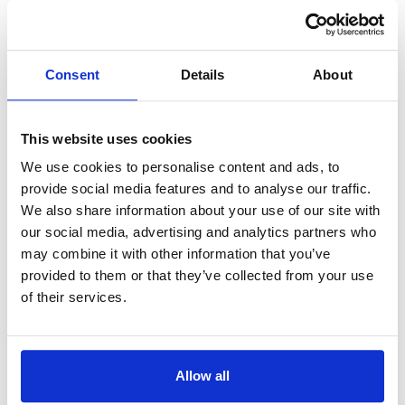
die Olympischen Spiele 1964 live.
1967:
Farbfernsehen mit
Missgeschick
– In der BRD begann
Consent
Details
About
die Ära des Farbfernsehens –
allerdings versehentlich ein paar
Sekunden zu früh, als Techniker
This website uses cookies
vorzeitig das Farbsignal
We use cookies to personalise content and ads, to
freischalteten, bevor Willi Brandt den
provide social media features and to analyse our traffic.
dafür vorgesehenen roten Knopf
We also share information about your use of our site with
Brandt auf der Internationalen
our social media, advertising and analytics partners who
Funkausstellung in Berlin drücken
may combine it with other information that you’ve
konnte.
provided to them or that they’ve collected from your use
2012:
Bye-bye Analog-TV
– Das
of their services.
analoge Fernsehen ging in Rente, und
seither wird nur noch digital mit einer
Standardauflösung (SD) von 720 x
Allow all
576 Pixeln ausgestrahlt. Dieser
Standard ist dabei, von HD abgelöst