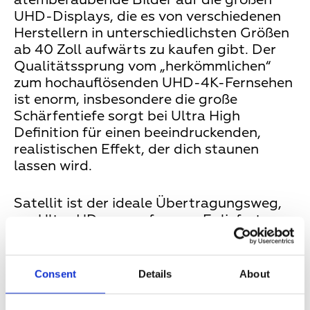
UHD-Displays, die es von verschiedenen
Herstellern in unterschiedlichsten Größen
ab 40 Zoll aufwärts zu kaufen gibt. Der
Qualitätssprung vom „herkömmlichen“
zum hochauflösenden UHD-4K-Fernsehen
ist enorm, insbesondere die große
Schärfentiefe sorgt bei Ultra High
Definition für einen beeindruckenden,
realistischen Effekt, der dich staunen
lassen wird.
Satellit ist der ideale Übertragungsweg,
um Ultra HD zu empfangen. Er liefert
genügend Bandbreite, um Ultra HD in
hoher Qualität flächendeckend in
Millionen von Haushalte zu bringen.
Consent
Details
About