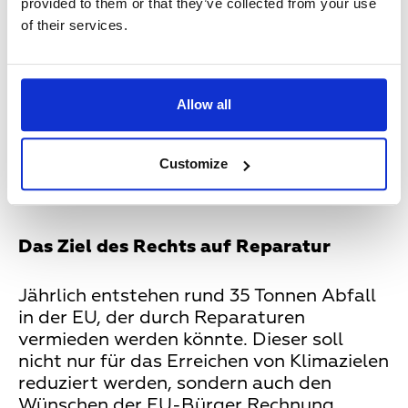
provided to them or that they’ve collected from your use
Vergleichbarkeit durch ein „Formular
of their services.
für Reparaturinformationen“:
Reparaturbetriebe sollen
Verbrauchern künftig detaillierte
Informationen zu
Allow all
Reparaturbedingungen und Preisen
offenlegen
Customize
Reparaturdauer maximal 14 Tage
Das Ziel des Rechts auf Reparatur
Jährlich entstehen rund 35 Tonnen Abfall
in der EU, der durch Reparaturen
vermieden werden könnte. Dieser soll
nicht nur für das Erreichen von Klimazielen
reduziert werden, sondern auch den
Wünschen der EU-Bürger Rechnung