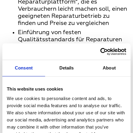
Reparaturplattform“, die es
Verbrauchern leicht machen soll, einen
geeigneten Reparaturbetrieb zu
finden und Preise zu vergleichen
Einführung von festen
Qualitätsstandards für Reparaturen
und zuverlässigen Qualitätssiegeln
für gute Reparaturbetriebe
Der Zugang zu Ersatzteilen,
Consent
Details
About
Anleitungen oder Diagnosetools soll
künftig für alle Marktteilnehmer
möglich sein
This website uses cookies
Reparaturen dürfen von Herstellern
We use cookies to personalise content and ads, to
nicht mehr abgelehnt werden, wenn
provide social media features and to analyse our traffic.
diese bereits außerhalb des
We also share information about your use of our site with
autorisierten Händlernetzes repariert
our social media, advertising and analytics partners who
wurden
may combine it with other information that you’ve
Mehr Transparenz und