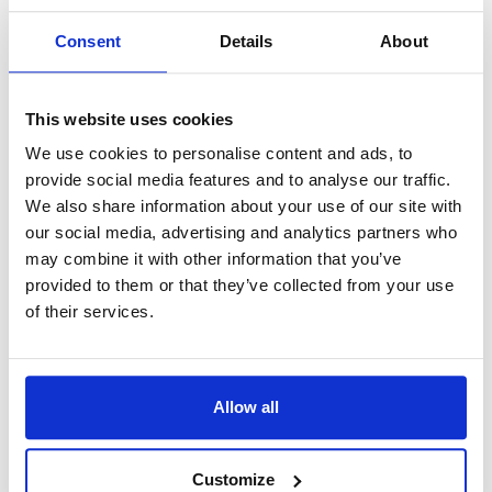
sogenannten Kármán-Linie in 100
Consent
Details
About
Kilometern Höhe, die offiziell den Luft-
und Raumfahrtbereich voneinander
trennt.
This website uses cookies
We use cookies to personalise content and ads, to
provide social media features and to analyse our traffic.
Filmcrew 12 Tage an Bord der ISS
We also share information about your use of our site with
our social media, advertising and analytics partners who
Wesentlich länger dauerte da schon der
may combine it with other information that you’ve
Aufenthalt einer russischen Filmcrew an
provided to them or that they’ve collected from your use
Bord der ISS im Oktober 2021. Ganze 12
of their services.
Tage verbrachten die Schauspieler
zusammen mit den dort ohnehin
anwesenden Astronauten in 400
Kilometern Höhe über der Erde. Damit ist
Allow all
es Russland gelungen, noch vor den USA
im All zu drehen. Diese planen, Tom Cruise
Customize
zeitnah ebenfalls zu Dreharbeiten starten