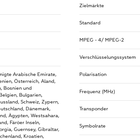
Zielmärkte
Standard
MPEG - 4/ MPEG-2
Verschlüsselungssystem
nigte Arabische Emirate,
Polarisation
nien,
Österreich,
Aland,
,
Bosnien und
Frequenz (MHz)
Belgien,
Bulgarien,
ussland,
Schweiz,
Zypern,
utschland,
Dänemark,
Transponder
and,
Ägypten,
Westsahara,
and,
Färöer Inseln,
Symbolrate
orgia,
Guernsey,
Gibraltar,
echenland,
Kroatien,