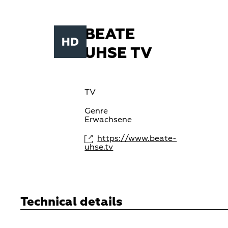
BEATE
UHSE TV
TV
Genre
Erwachsene
https://www.beate-
uhse.tv
Technical details