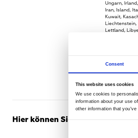
Ungarn,
Irland
Iran,
Island,
Ita
Kuwait,
Kasach
Liechtenstein,
Lettland,
Liby
Moldawien,
Mo
Mali,
Mauretan
Norwegen,
Om
Portugal,
Katar
Consent
Russland,
Saud
Schweden,
Slo
Mayen,
Slowak
This website uses cookies
Turkmenistan,
Großbritannie
We use cookies to personalis
information about your use of
other information that you’ve
Hier können Sie den Sender emp