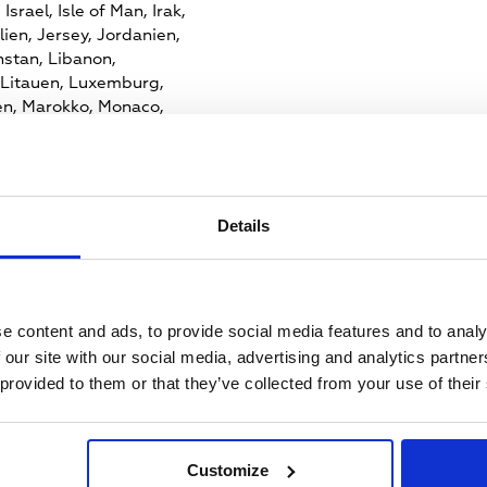
,
Israel,
Isle of Man,
Irak,
lien,
Jersey,
Jordanien,
stan,
Libanon,
Litauen,
Luxemburg,
en,
Marokko,
Monaco,
ntenegro,
Mazedonien,
ien,
Malta,
Niederlande,
an,
Polen,
Palästina,
,
Rumänien,
Serbien,
Details
i Arabien,
Sudan,
wenien,
Svalbard und Jan
ei,
San Marino,
Syrien,
Tunesien,
Türkei,
Ukraine,
n,
Vatikanstadt
e content and ads, to provide social media features and to analy
 our site with our social media, advertising and analytics partn
 provided to them or that they’ve collected from your use of their
fangen:
Customize