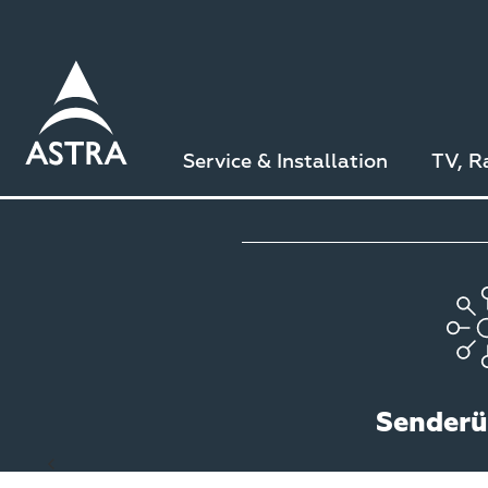
Direkt
zum
Inhalt
Service & Installation
TV, R
Senderü
Zurück zu den TV-Sendern