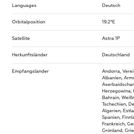
Languages
Deutsch
Orbitalposition
19.2°E
Satellite
Astra 1P
Herkunftsländer
Deutschland
Empfangsländer
Andorra,
Verei
Albanien,
Arme
Aserbaidschan
Herzegowina,
Bahrain,
Weißr
Tschechien,
De
Algerien,
Estl
Spanien,
Finnl
Frankreich,
Ge
Grönland,
Gri