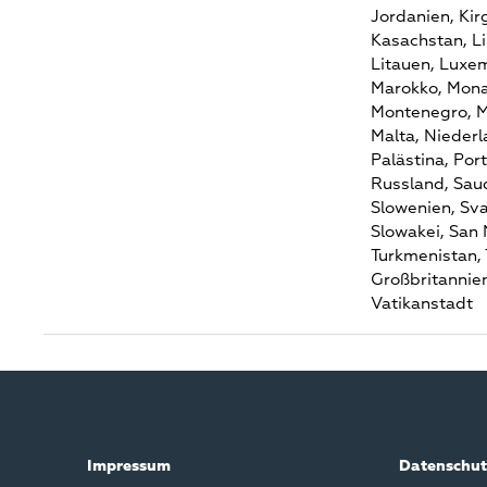
Jordanien,
Kir
Kasachstan,
L
Litauen,
Luxem
Marokko,
Mona
Montenegro,
M
Malta,
Niederl
Palästina,
Port
Russland,
Saud
Slowenien,
Sva
Slowakei,
San 
Turkmenistan,
Großbritannie
Vatikanstadt
Impressum
Datenschut