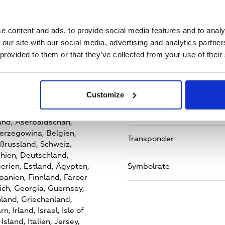
Standard
MPEG - 4/ MPEG-2
e content and ads, to provide social media features and to analy
 our site with our social media, advertising and analytics partn
 provided to them or that they’ve collected from your use of their
Verschlüsselungssystem
n
Polarisation
Customize
ien,
Armenien,
Frequenz (MHz)
and,
Aserbaidschan,
erzegowina,
Belgien,
Transponder
ßrussland,
Schweiz,
hien,
Deutschland,
erien,
Estland,
Ägypten,
Symbolrate
panien,
Finnland,
Färöer
ich,
Georgia,
Guernsey,
land,
Griechenland,
rn,
Irland,
Israel,
Isle of
Island,
Italien,
Jersey,