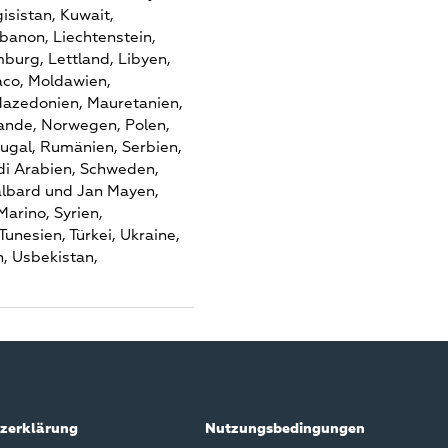
gisistan,
Kuwait,
ibanon,
Liechtenstein,
burg,
Lettland,
Libyen,
co,
Moldawien,
azedonien,
Mauretanien,
ande,
Norwegen,
Polen,
ugal,
Rumänien,
Serbien,
i Arabien,
Schweden,
lbard und Jan Mayen,
Marino,
Syrien,
Tunesien,
Türkei,
Ukraine,
n,
Usbekistan,
zerklärung
Nutzungsbedingungen