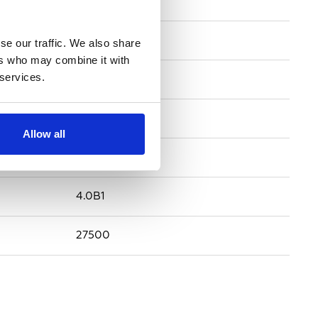
DVB-S
MPEG-4
se our traffic. We also share
ers who may combine it with
 services.
Irdeto
H
Allow all
11727
4.0B1
27500