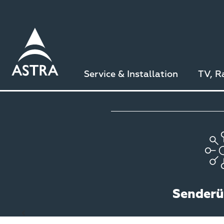
Direkt
zum
Inhalt
Service & Installation
TV, R
Senderü
Zurück zu den TV-Sendern