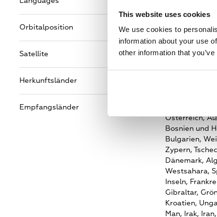
Languages
Englisch
This website uses cookies
Orbitalposition
5.0°E
We use cookies to personalis
information about your use of
other information that you’ve
Satellite
Astra 4A
Herkunftsländer
Großbritannie
Empfangsländer
Andorra,
Alban
Österreich,
Al
Bosnien und H
Bulgarien,
Wei
Zypern,
Tschec
Dänemark,
Alg
Westsahara,
S
Inseln,
Frankre
Gibraltar,
Grön
Kroatien,
Unga
Man,
Irak,
Iran,