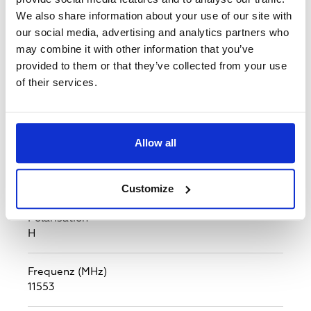
Marokko,
Monaco,
Moldawien,
Montenegro,
We also share information about your use of our site with
Mazedonien,
Malta,
Niederlande,
Norwegen,
our social media, advertising and analytics partners who
Polen,
Portugal,
Rumänien,
Serbien,
Russland,
may combine it with other information that you’ve
Schweden,
Slowenien,
Slowakei,
San Marino,
provided to them or that they’ve collected from your use
Tunesien,
Ukraine,
Großbritannien,
Vatikanstadt
of their services.
Standard
DVB-S2
Allow all
Verschlüsselungssystem
None
Customize
Polarisation
H
Frequenz (MHz)
11553