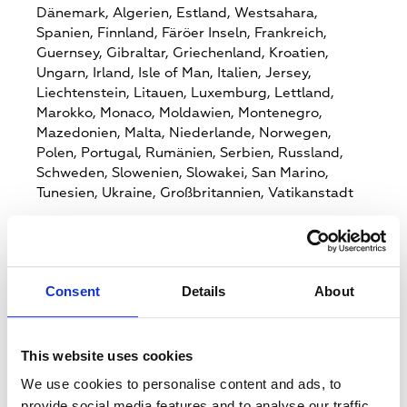
Dänemark,
Algerien,
Estland,
Westsahara,
Spanien,
Finnland,
Färöer Inseln,
Frankreich,
Guernsey,
Gibraltar,
Griechenland,
Kroatien,
Ungarn,
Irland,
Isle of Man,
Italien,
Jersey,
Liechtenstein,
Litauen,
Luxemburg,
Lettland,
Marokko,
Monaco,
Moldawien,
Montenegro,
Mazedonien,
Malta,
Niederlande,
Norwegen,
Polen,
Portugal,
Rumänien,
Serbien,
Russland,
Schweden,
Slowenien,
Slowakei,
San Marino,
Tunesien,
Ukraine,
Großbritannien,
Vatikanstadt
Zielmärkte
Andorra,
Albanien,
Österreich,
Aland,
Bosnien
und Herzegowina,
Belgien,
Bulgarien,
Consent
Details
About
Weißrussland,
Schweiz,
Tschechien,
Deutschland,
Dänemark,
Algerien,
Estland,
Westsahara,
Spanien,
Finnland,
Färöer Inseln,
Frankreich,
This website uses cookies
Guernsey,
Gibraltar,
Griechenland,
Kroatien,
We use cookies to personalise content and ads, to
Ungarn,
Irland,
Isle of Man,
Italien,
Jersey,
Liechtenstein,
Litauen,
Luxemburg,
Lettland,
provide social media features and to analyse our traffic.