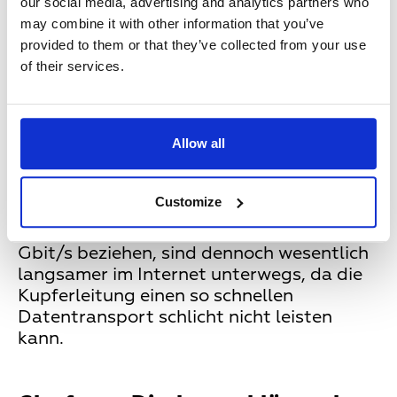
our social media, advertising and analytics partners who
Kupfer verlegt. Bei mittleren Bandbreiten
may combine it with other information that you’ve
können sie zwar noch mithalten, für das
provided to them or that they’ve collected from your use
Gigabitzeitalter sind sie jedoch nur
of their services.
unzureichend geeignet. So kommt es, dass
der Glasfaserausbau bis zum
Verteilerkasten voranschreitet, dann aber
Allow all
auf der berühmten „letzten Meile“, also
beim Anschluss pro Haushalt,
ausgebremst wird. Die Folge: Nutzer, die
Customize
von einem Internetanbieter ein Produkt
mit einer Übertragungsrate von bis zu 1
Gbit/s beziehen, sind dennoch wesentlich
langsamer im Internet unterwegs, da die
Kupferleitung einen so schnellen
Datentransport schlicht nicht leisten
kann.