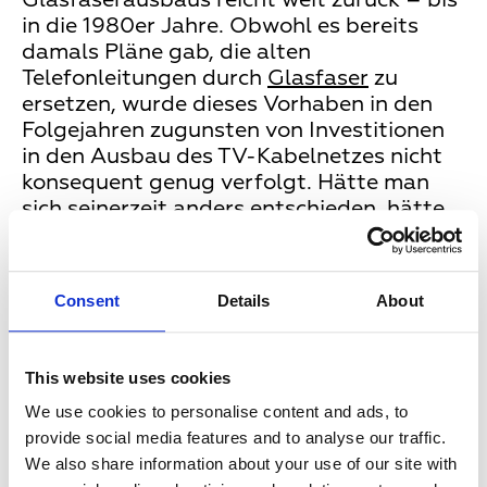
in die 1980er Jahre. Obwohl es bereits
damals Pläne gab, die alten
Telefonleitungen durch
Glasfaser
zu
ersetzen, wurde dieses Vorhaben in den
Folgejahren zugunsten von Investitionen
in den Ausbau des TV-Kabelnetzes nicht
konsequent genug verfolgt. Hätte man
sich seinerzeit anders entschieden, hätte
Deutschland heute wohl eines der besten
Glasfasernetze der Welt.
Consent
Details
About
Zu lange auf vorhandenes
Kupfernetz gesetzt
This website uses cookies
We use cookies to personalise content and ads, to
Nach wie vor sind in den meisten
provide social media features and to analyse our traffic.
Wohnkomplexen und
We also share information about your use of our site with
Mehrfamilienhäusern Telefonleitungen aus