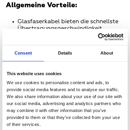
Allgemeine Vorteile:
Glasfaserkabel bieten die schnellste
Übertragungsgeschwindigkeit
Offene Hausnetze, die keiner
Exklusivitätsklausel unterliegen, für
alle heutigen und zukünftigen Dienste
Consent
Details
About
-> freie Wahl des Anbieters für z.B.
Internet, Telefonie, Smart Home,
Smart Metering, Hausnotruf etc.
This website uses cookies
Breitbandentlastung der
We use cookies to personalise content and ads, to
Infrastruktur durch Satellit -> mehr
provide social media features and to analyse our traffic.
Kapazität für andere Dienste
We also share information about your use of our site with
our social media, advertising and analytics partners who
Substanzerhaltung und
may combine it with other information that you’ve
Wertsteigerung des Gebäudes
provided to them or that they’ve collected from your use
Über nur eine Empfangsanlage
of their services.
können hunderte Haushalte versorgt