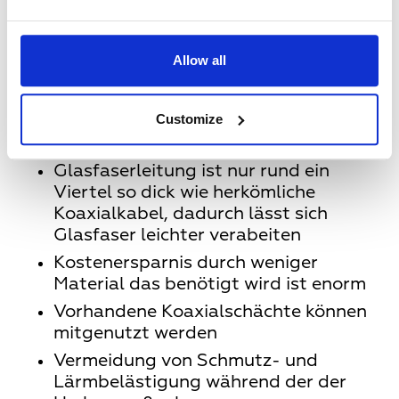
werden, da es bei der Signalverteilung
via Glasfaser (LWL) nur eine zu
vernachlässigende Dämpfung gibt
Allow all
Vorteile bei der Installation:
Customize
Glasfaserleitung ist nur rund ein
Viertel so dick wie herkömliche
Koaxialkabel, dadurch lässt sich
Glasfaser leichter verabeiten
Kostenersparnis durch weniger
Material das benötigt wird ist enorm
Vorhandene Koaxialschächte können
mitgenutzt werden
Vermeidung von Schmutz- und
Lärmbelästigung während der der