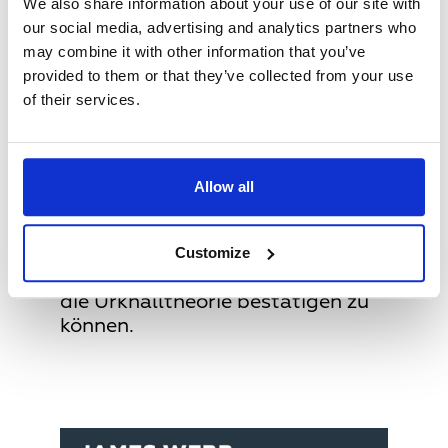
We also share information about your use of our site with
von Wasser oft als eine der
our social media, advertising and analytics partners who
Grundlagen für die Bewohnbarkeit
may combine it with other information that you’ve
von Planeten betrachtet wird.
provided to them or that they’ve collected from your use
Galaxienforschung:
of their services.
Mit seinen Aufnahmen von Kollisionen
und Verschmelzungen zwischen
Galaxien, die über 13 Milliarden
Lichtjahre entfernt sind, bietet das
Allow all
Webb ungeahnte Einblicke in die Art
und Weise, wie unser Universum
Customize
funktioniert. Wissenschaftler erhoffen
sich, hierdurch unter anderem auch
die Urknalltheorie bestätigen zu
können.