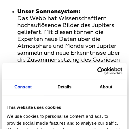
Unser Sonnensystem:
Das Webb hat Wissenschaftlern
hochauflösende Bilder des Jupiters
geliefert. Mit diesen können die
Experten neue Daten über die
Atmosphäre und Monde von Jupiter
sammeln und neue Erkenntnisse über
die Zusammensetzung des Gasriesen
gewinnen.
Exoplanetenforschung:
Sogar der Nachweis von
Consent
Details
About
Wasserdampf in der Atmosphäre
eines sogenannten Exoplaneten - also
eines Planeten außerhalb unseres
This website uses cookies
Sonnensystems – war durch das
We use cookies to personalise content and ads, to
Webb möglich. Das ist besonders
provide social media features and to analyse our traffic.
beeindruckend, da die Anwesenheit