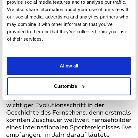
provide social media features and to analyse our traffic.
Hersteller Telefunken, Saba und Mende
We also share information about your use of our site with
komplett ausverkauft.
our social media, advertising and analytics partners who
may combine it with other information that you’ve
provided to them or that they’ve collected from your use
Weltweite Live-Sport-
of their services.
Übertragungen dank
Satellitenfernsehen
Allow all
10 Jahre später, im Jahr 1964, ermöglichte
SYNCOM 3 als einer der ersten
Kommunikationssatelliten im
Customize
geostationären Orbit die Übertragung der
Olympischen Spiele aus Tokio. Ein
wichtiger Evolutionsschritt in der
Geschichte des Fernsehens, denn erstmals
konnten Zuschauer weltweit Fernsehbilder
eines internationalen Sportereignisses live
empfangen. Im Jahr darauf läutete