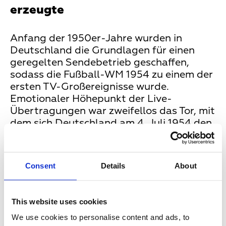
erzeugte
Anfang der 1950er-Jahre wurden in
Deutschland die Grundlagen für einen
geregelten Sendebetrieb geschaffen,
sodass die Fußball-WM 1954 zu einem der
ersten TV-Großereignisse wurde.
Emotionaler Höhepunkt der Live-
Übertragungen war zweifellos das Tor, mit
dem sich Deutschland am 4. Juli 1954 den
Titel holte. Die WM entfachte übrigens
nicht nur große Begeisterung für die
deutsche Nationalmannschaft, sondern
Consent
Details
About
auch für das Medium Fernsehen. So stieg
die Anzahl der bei der Bundespost
angemeldeten Fernsehgeräte von 11.658
This website uses cookies
im Januar 1954 auf 84.278 im Dezember.
We use cookies to personalise content and ads, to
Zeitweise waren alle Lagerbestände der