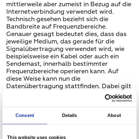
mittlerweile aber zumeist in Bezug auf die
Internetverbindung verwendet wird.
Technisch gesehen bezieht sich die
Bandbreite auf Frequenzbereiche.
Genauer gesagt bedeutet dies, dass das
jeweilige Medium, das gerade für die
Signalübertragung verwendet wird, wie
beispielsweise ein Kabel oder auch ein
Sendemast, innerhalb bestimmter
Frequenzbereiche operieren kann. Auf
diese Weise kann nun die
Datenübertragung stattfinden. Dabei gilt
generell, dass umso mehr Daten
übertragen werden können, je höher die
Bandbreite ist. Aus diesem Grund wird die
Consent
Details
About
Bandbreite oft mit der Übertragungsrate
bzw. der Übertragungsgeschwindigkeit
gleichgesetzt und so denken viele, dass
This website uses cookies
eine hohe Bandbreite auch eine hohe