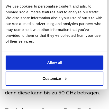
Internetgeschwindigkeit bedeutet. Streng
We use cookies to personalise content and ads, to
genommen heißt dies aber, dass unter
provide social media features and to analyse our traffic.
diesen Voraussetzungen der ungestörte
We also share information about your use of our site with
Frequenzbereich eines Signalträgers
our social media, advertising and analytics partners who
verhältnismäßig groß ist und deshalb eine
may combine it with other information that you’ve
verlustfreie Datenübertragung
provided to them or that they’ve collected from your use
stattfinden kann. Da bei einer hohen
of their services.
Bandbreite allerdings auch mehr Daten
gleichzeitig übertragen werden können,
macht sich dies auch in Form einer
Allow all
höheren Geschwindigkeit des Internets
bemerkbar und so können beispielsweise
auch Videos schneller geladen werden.
Customize
Eine sehr hohe tatsächliche Bandbreite
hat beispielsweise Glasfaserübertragung,
denn diese kann bis zu 50 GHz betragen.