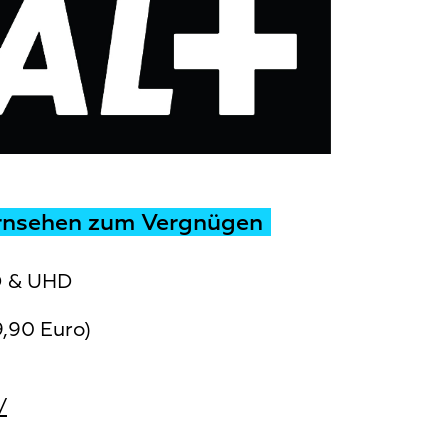
rnsehen zum Vergnügen
D & UHD
,90 Euro)
/