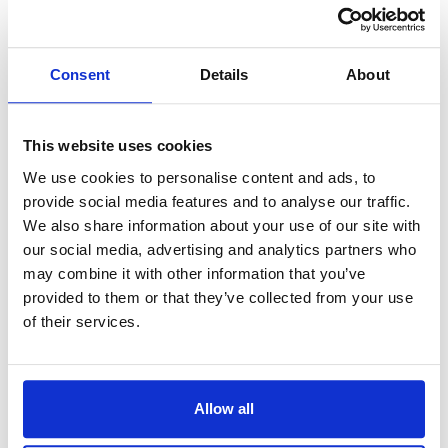
(USA), gegründete Unternehmen QVC Inc.
verbindet das Beste aus Shopping,
Unterhaltung und Gemeinschaft, um
seinen Kunden ein einzigartiges
Consent
Details
About
Einkaufserlebnis zu bieten. Dabei nimmt
QVC Kunden in neun Ländern mit auf eine
Entdeckungsreise durch ein immer wieder
This website uses cookies
neues Sortiment aus bekannten Marken
We use cookies to personalise content and ads, to
und neuen Produkten aus den Bereichen
provide social media features and to analyse our traffic.
Home und Fashion sowie Beauty, Technik
We also share information about your use of our site with
und Schmuck. Hier erhalten Kunden nicht
our social media, advertising and analytics partners who
nur das bestmögliche Shopping-Erlebnis
may combine it with other information that you’ve
in Ultra HD, sondern ein vielfältiges
provided to them or that they’ve collected from your use
Einkaufsangebot in UHD, das jeden
of their services.
Wunsch erfüllt.
Weitere Informationen findest du
Allow all
auf
QVC
.