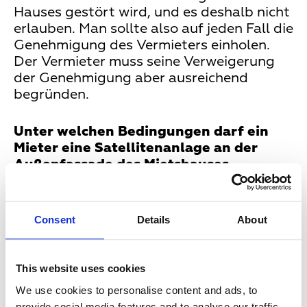
Hauses gestört wird, und es deshalb nicht
erlauben. Man sollte also auf jeden Fall die
Genehmigung des Vermieters einholen.
Der Vermieter muss seine Verweigerung
der Genehmigung aber ausreichend
begründen.
Unter welchen Bedingungen darf ein
Mieter eine Satellitenanlage an der
Außenfassade des Mietshauses
anbringen?
Die Anlage darf, wie gesagt, die
Consent
Details
About
Bausubstanz nicht gefährden. Außerdem
muss sie sicher angebracht sein. Es darf
keine Gefahr von ihr ausgehen, also etwa,
This website uses cookies
dass sie herunterfallen und Passanten
We use cookies to personalise content and ads, to
verletzen könnte. Außerdem sollte sie
provide social media features and to analyse our traffic.