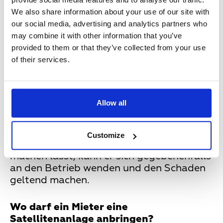
möglichst so angebracht sein, dass sie von
We also share information about your use of our site with
außen nicht sichtbar ist.
our social media, advertising and analytics partners who
may combine it with other information that you’ve
Kann ein Mieter selbst die
provided to them or that they’ve collected from your use
Satellitenanlage anbringen oder muss
of their services.
er sich an einen Fachmann wenden, der
das macht?
Allow all
Der Mieter kann das selbst machen,
allerdings haftet er auch, falls
irgendetwas nicht fachgerecht gemacht
Customize
ist. Wenn er es von einem Fachmann
machen lässt, kann er sich gegebenenfalls
an den Betrieb wenden und den Schaden
geltend machen.
Wo darf ein Mieter eine
Satellitenanlage anbringen?