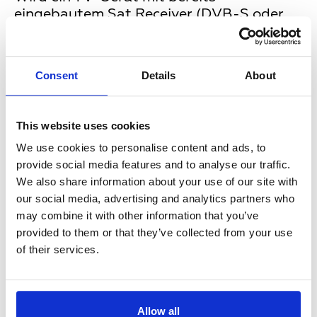
eingebautem Sat Receiver (DVB-S oder
DVB-S2) genutzt, können Sendungen
aufgenommen werden, indem man eine
externe Festplatte an den Fernseher
Consent
Details
About
anschließt und die Aufzeichnungen dort
speichert. Einzige Voraussetzung: Das TV-
Gerät verfügt über eine „PVR-Ready"-
This website uses cookies
Funktion, kann also als „Personal Video
We use cookies to personalise content and ads, to
Recorder“ verwendet werden.
provide social media features and to analyse our traffic.
We also share information about your use of our site with
our social media, advertising and analytics partners who
Variante 2: Externe Sat Receiver
may combine it with other information that you’ve
mit Aufnahmefunktion
provided to them or that they’ve collected from your use
of their services.
Auch wenn heute die meisten externen
Sat Receiver über eine Aufnahmefunktion
verfügen, gibt es dennoch Unterschiede in
Allow all
der praktischen Anwendung. Prinzipiell