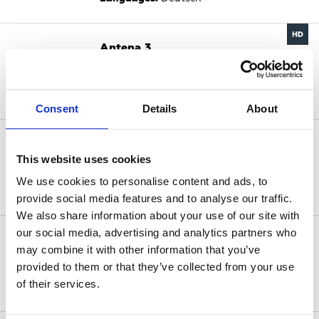
Antena 3
Spanien
Orbitalposition:
19.2°E
Languages:
Spanisch
Consent
Details
About
Antena 3
This website uses cookies
Spanien
Orbitalposition:
19.2°E
We use cookies to personalise content and ads, to
Languages:
Spanisch
provide social media features and to analyse our traffic.
We also share information about your use of our site with
our social media, advertising and analytics partners who
Antenne Bayern
may combine it with other information that you’ve
Deutschland
provided to them or that they’ve collected from your use
Orbitalposition:
19.2°E
of their services.
Languages:
Deutsch