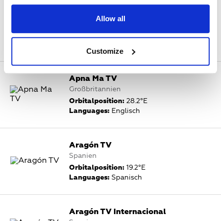
Antenne Brandenburg Potsdam
Allow all
Deutschland
Orbitalposition:
19.2°E
Languages:
Deutsch
Customize
Apna Ma TV
Großbritannien
Orbitalposition:
28.2°E
Languages:
Englisch
Aragón TV
Spanien
Orbitalposition:
19.2°E
Languages:
Spanisch
Aragón TV Internacional