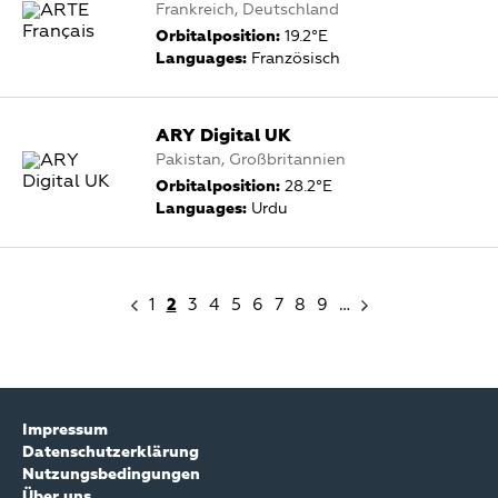
Frankreich, Deutschland
Orbitalposition:
19.2°E
Languages:
Französisch
ARY Digital UK
Pakistan, Großbritannien
Orbitalposition:
28.2°E
Languages:
Urdu
1
2
3
4
5
6
7
8
9
…
Impressum
Datenschutzerklärung
Nutzungsbedingungen
Über uns