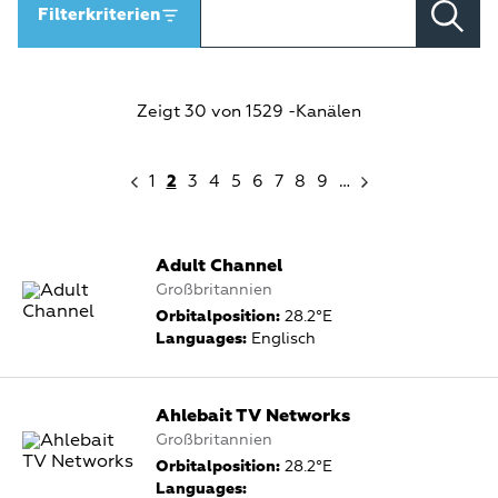
Filterkriterien
Zeigt 30 von 1529 -Kanälen
1
2
3
4
5
6
7
8
9
…
Adult Channel
Großbritannien
Orbitalposition:
28.2°E
Languages:
Englisch
Ahlebait TV Networks
Großbritannien
Orbitalposition:
28.2°E
Languages: