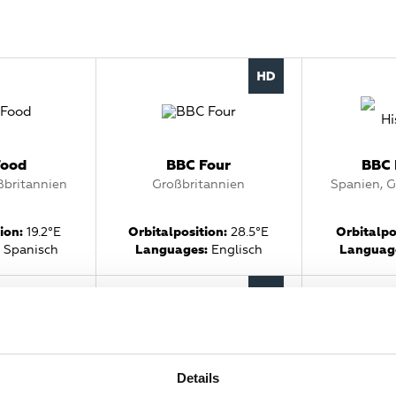
Food
BBC Four
BBC 
ßbritannien
Großbritannien
Spanien, G
ion:
19.2°E
Orbitalposition:
28.5°E
Orbitalpo
Spanisch
Languages:
Englisch
Languag
Details
 Europe
BBC News UK
BBC One Ch