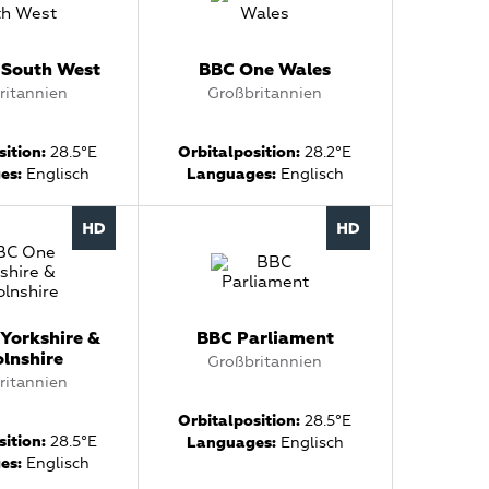
 South West
BBC One Wales
ritannien
Großbritannien
ition:
28.5°E
Orbitalposition:
28.2°E
es:
Englisch
Languages:
Englisch
Yorkshire &
BBC Parliament
olnshire
Großbritannien
ritannien
Orbitalposition:
28.5°E
ition:
28.5°E
Languages:
Englisch
es:
Englisch