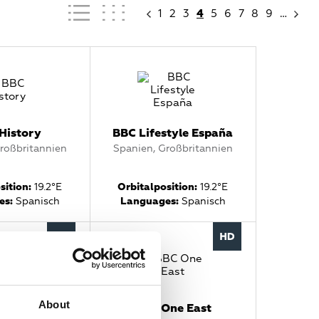
1
2
3
4
5
6
7
8
9
…
History
BBC Lifestyle España
roßbritannien
Spanien, Großbritannien
sition:
19.2°E
Orbitalposition:
19.2°E
es:
Spanisch
Languages:
Spanisch
About
annel Islands
BBC One East