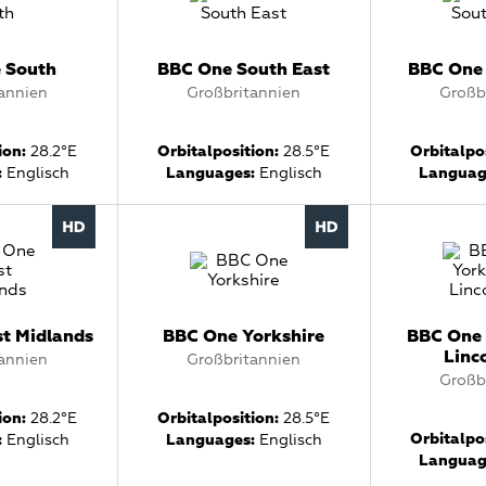
 South
BBC One South East
BBC One
annien
Großbritannien
Großb
ion:
28.2°E
Orbitalposition:
28.5°E
Orbitalpos
:
Englisch
Languages:
Englisch
Languag
t Midlands
BBC One Yorkshire
BBC One 
Linc
annien
Großbritannien
Großb
ion:
28.2°E
Orbitalposition:
28.5°E
Orbitalpos
:
Englisch
Languages:
Englisch
Languag