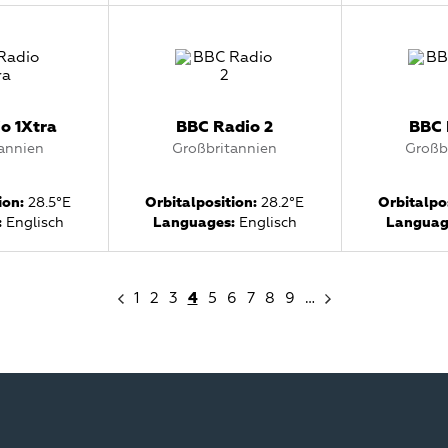
o 1Xtra
BBC Radio 2
BBC 
annien
Großbritannien
Großb
ion:
28.5°E
Orbitalposition:
28.2°E
Orbitalpos
:
Englisch
Languages:
Englisch
Languag
1
2
3
4
5
6
7
8
9
…