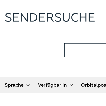
SENDERSUCHE
Sprache
Verfügbar
Orbitalpos
Sprache
Verfügbar in
Orbitalpos
in