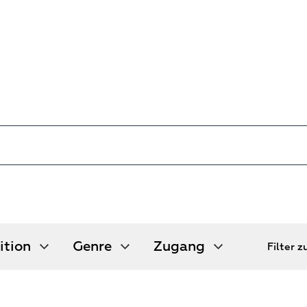
ition
Genre
Zugang
ition
Genre
Zugang
Filter 