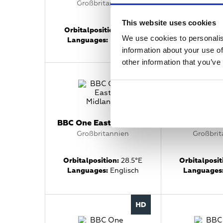
Großbritannien
Großbrit
This website uses cookies
Orbitalposition:
19.2°E
Orbitalposi
We use cookies to personalis
Languages:
Englisch
Languages
information about your use of
other information that you’ve
BBC One East Midlands
BBC One
Großbritannien
Großbrit
Orbitalposition:
28.5°E
Orbitalposit
Languages:
Englisch
Languages