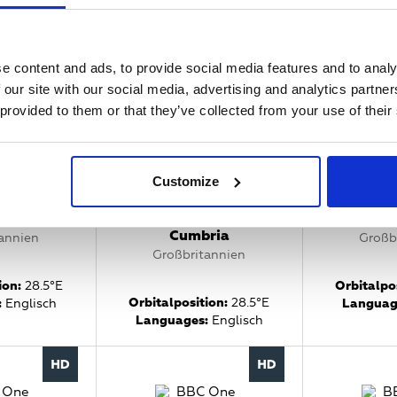
annien
Großbritannien
Guernse
Großb
tion:
5°E
Orbitalposition:
28.2°E
e content and ads, to provide social media features and to analy
Orbitalpos
:
Englisch
Languages:
Englisch
Languag
 our site with our social media, advertising and analytics partn
 provided to them or that they’ve collected from your use of their
Customize
 London
BBC One North East &
BBC One
Cumbria
annien
Großb
Großbritannien
ion:
28.5°E
Orbitalpos
Orbitalposition:
28.5°E
:
Englisch
Languag
Languages:
Englisch