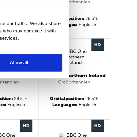
y, Jersey,
Großbritannien
ritannien
Orbitalposition:
28.5°E
se our traffic. We also share
ition:
28.5°E
Languages:
Englisch
es:
Englisch
ers who may combine it with
 services.
Allow all
 North West
BBC One Northern Ireland
ritannien
Großbritannien
ition:
28.5°E
Orbitalposition:
28.5°E
es:
Englisch
Languages:
Englisch