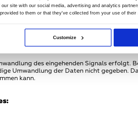
 our site with our social media, advertising and analytics partn
g, bestehend aus Encoder und Decoder -->
 provided to them or that they’ve collected from your use of their
>
leitet -->
>
Customize
erfügung
mwandlung des eingehenden Signals erfolgt. Be
dige Umwandlung der Daten nicht gegeben. Das 
ommen kann.
 es: