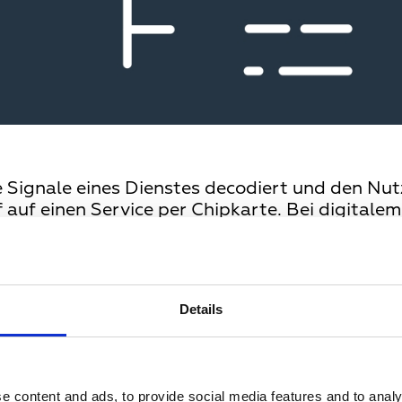
te Signale eines Dienstes decodiert und den N
ff auf einen Service per Chipkarte. Bei digital
D).
Details
r Regel dann eingesetzt, wenn man analoge Sig
r in Zusammenhang mit dem Encoder in einem S
tung findet auf folgende Art und Weise statt:
e content and ads, to provide social media features and to analy