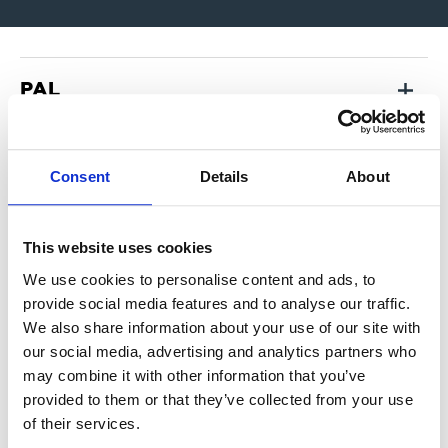
PAL
Phase Alternating Line ist ein Verfahren
Panda
zur Farbübertragung beim analogen
Consent
Details
About
Fernsehen. Es werden 25 Bilder pro
Auch Panda 1 genannt. Meistverbreitetes
Sekunde ausgestrahlt, wobei
Pay-per-Package
analoges Ton-Übertragungssystem
abwechselnd jeweils nur jede zweite
(Entzerrung zur Verringerung des
This website uses cookies
Bildzeile übertragen wird.
Individuelle Programmzusammenstellung
Rauschens bei analogen
We use cookies to personalise content and ads, to
Pay-per-View
aus dem Programmbouquet des
Tonübertragungen).
provide social media features and to analyse our traffic.
Anbieters(PPP).
We also share information about your use of our site with
Programme, für die der Abonnent keine
Pay-TV Abo-TV
our social media, advertising and analytics partners who
fixen Gebühren zahlt, sondern für die die
may combine it with other information that you’ve
Gebühren auf der Grundlage der in
Gebührenpflichtige Programme und
provided to them or that they’ve collected from your use
Anspruch genommenen Sendezeit und der
Podcasting
Dienste ohne Werbeunterbrechungen (z.
of their services.
Zahl der gesehenen Programme berechnet
B. die Programmpakete von Premiere für