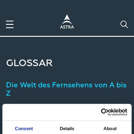
Direkt
zum
Inhalt
GLOSSAR
Die Welt des Fernsehens von A bis
Z
Jetzt über die wichtigsten Begriffe
informieren
Consent
Details
About