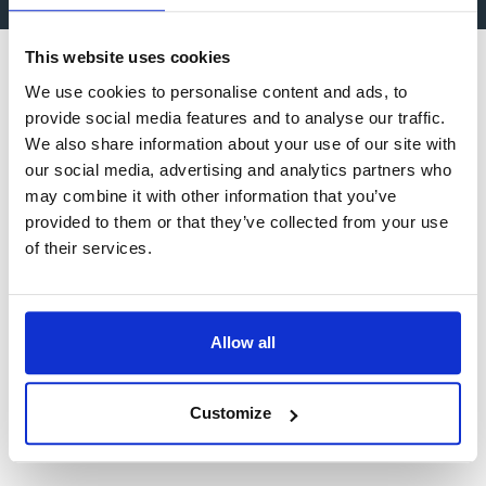
This website uses cookies
We use cookies to personalise content and ads, to
CA – Conditional ACCESS
provide social media features and to analyse our traffic.
We also share information about your use of our site with
Steht für Conditional ACCESS -
CI – Common Interface
our social media, advertising and analytics partners who
Zugriffkontrollsystem
may combine it with other information that you’ve
Das Conditional ACCESS-System (CA)
Schnittstellenverbindung für
provided to them or that they’ve collected from your use
kontrolliert den Zugriff des Nutzers auf
CO Positionierung
Computersteckkarten (PCMCIA) im
of their services.
Leistungen und Programme, die aus
Receiver zur Stützung des
urheberrechtlichen sowie kommerziellen
Die Co-Positionierung beschreibt die
Zugangsberechtigungssystems
Gründen verschlüsselt sind.
Common Interface
Möglichkeit, mehrere Satelliten auf einer
(conditional access). Um den Nutzen des
gegebenen orbitalen Position zu
Allow all
Common Interface zu steigern, wurden
Schnittstellenverbindung für
stationieren.
sieben Erweiterungen vorgeschlagen; die
Conditional Access
Computersteckkarten (PCMCIA) im
DVB ist dabei, sie zu übernehmen.
Receiver zur Stützung des
Customize
Weitere Informationen finden Sie auf der
System, mit dem sich der Zugriff eines
Zugangsberechtigungssystems
Seite
Ausrichtung Sat-Antenne
.
Benutzers auf gebührenpflichtige und
(conditional access). Um den Nutzen des
urheberrechtlich geschützte Dienste