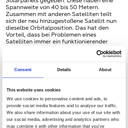
Solarpanels gegeben. Diese haben eine
Spannweite von 40 bis 50 Metern.
Zusammen mit anderen Satelliten teilt
sich der neu hinzugestoßene Satellit nun
dieselbe Orbitalposition. Das hat den
Vorteil, dass bei Problemen eines
Satelliten immer ein funktionierender
Satellit für diesen einspringen kann.
Außerdem steht dadurch mehr
Bandbreite für hochauflösendes
Fernsehen in HD und UHD zur Verfügung.
Consent
Details
About
Überwachung und Steuerung
This website uses cookies
Überwacht und gesteuert wird der Satellit
von sogenannten Satellite Operation
We use cookies to personalise content and ads, to
Centers (SOCs) aus. Das SOC für die
provide social media features and to analyse our traffic.
ASTRA Satelliten befindet sich am
We also share information about your use of our site with
Unternehmenssitz unserer Mutterfirma
our social media, advertising and analytics partners who
SES im luxemburgischen Betzdorf. Die
may combine it with other information that you’ve