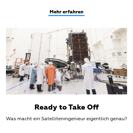
Text
Mehr erfahren
Teaser
Media
Ready to Take Off
Teaser
Was macht ein Satelliteningenieur eigentlich genau?
Text